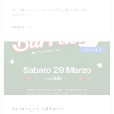
Torna la campagna solidale di Natale “Accendi la
speranza…”
LEGGI TUTTO »
SOLIDARIETÀ
Burraco per solidarietà