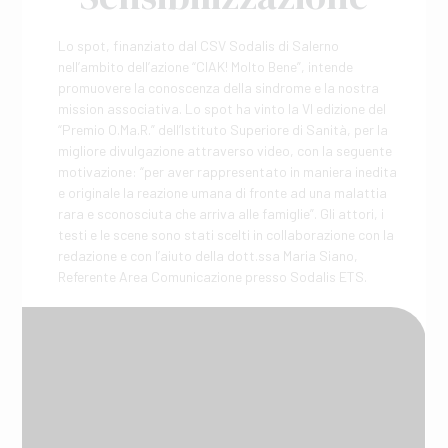
Lo spot, finanziato dal CSV Sodalis di Salerno
nell’ambito dell’azione “CIAK! Molto Bene”, intende
promuovere la conoscenza della sindrome e la nostra
mission associativa. Lo spot ha vinto la VI edizione del
“Premio O.Ma.R.” dell’Istituto Superiore di Sanità, per la
migliore divulgazione attraverso video, con la seguente
motivazione: “per aver rappresentato in maniera inedita
e originale la reazione umana di fronte ad una malattia
rara e sconosciuta che arriva alle famiglie”. Gli attori, i
testi e le scene sono stati scelti in collaborazione con la
redazione e con l’aiuto della dott.ssa Maria Siano,
Referente Area Comunicazione presso Sodalis ETS.