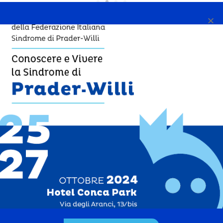
Via Tanagro, 12
c/o Consorzio La Rada
84132 Salerno
tel 3388060717
praderwillicampania@libero.it
P.I. 95058030651